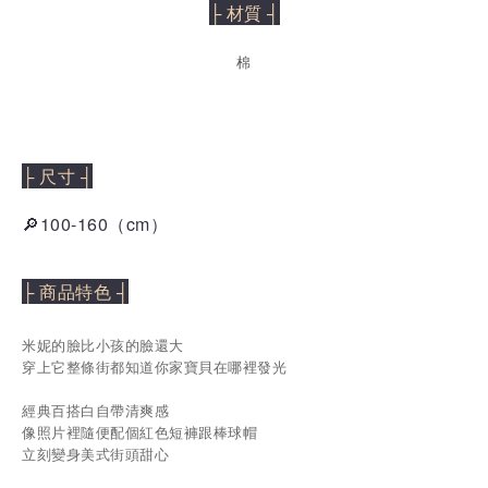
├ 材質 ┤
棉
├ 尺寸 ┤
🔎100-160（cm）
├ 商品特色 ┤
米妮的臉比小孩的臉還大
穿上它整條街都知道你家寶貝在哪裡發光
經典百搭白自帶清爽感
像照片裡隨便配個紅色短褲跟棒球帽
立刻變身美式街頭甜心