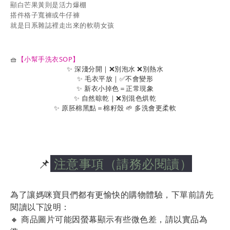
顯白芒果黃則是活力爆棚
搭件格子寬褲或牛仔褲
就是日系雜誌裡走出來的軟萌女孩
🧺
【小幫手洗衣SOP】
✨ 深淺分開｜❌別泡水 ❌別熱水
✨ 毛衣平放｜✅不會變形
✨ 新衣小掉色＝正常現象
✨ 自然晾乾｜❌別混色烘乾
✨ 原胚棉黑點＝棉籽殼 🌱 多洗會更柔軟
📌
注意事項（請務必閱讀）
為了讓媽咪寶貝們都有更愉快的購物體驗，下單前請先
閱讀以下說明：
🔸 商品圖片可能因螢幕顯示有些微色差，請以實品為