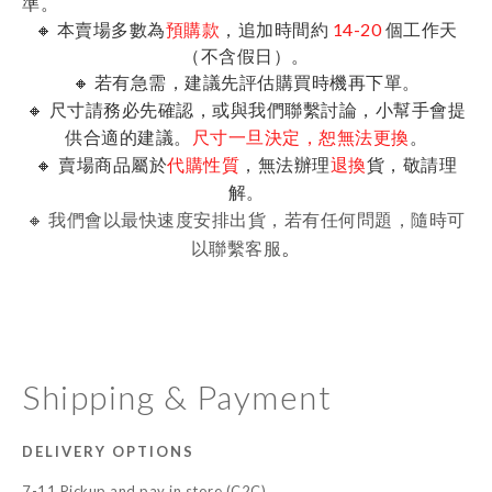
準。
🔸 本賣場多數為
預購款
，追加時間約
14-20
個工作天
（不含假日）。
🔸 若有急需，建議先評估購買時機再下單。
🔸 尺寸請務必先確認，或與我們聯繫討論，小幫手會提
供合適的建議。
。
尺寸一旦決定，恕無法更換
🔸 賣場商品屬於
，無法辦理
貨，敬請理
代購性質
退換
解。
🔸 我們會以最快速度安排出貨，若有任何問題，隨時可
。
以聯繫客服
Shipping & Payment
DELIVERY OPTIONS
7-11 Pickup and pay in store (C2C)