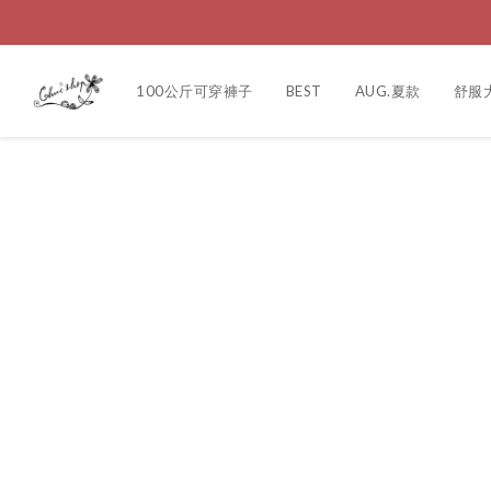
100公斤可穿褲子
BEST
AUG.夏款
舒服