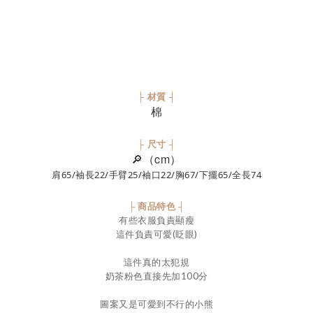
├ 材質 ┤
棉
├ 尺寸 ┤
🔎（cm）
肩65/袖長22/手臂25/袖口22/胸67/下擺65/全長74
├ 商品特色 ┤
有些衣服負責顯瘦
這件負責可愛(眨眼)
這件真的太犯規
奶茶粉色直接先加100分
圖案又是可愛到不行的小熊