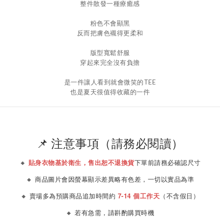
整件散發一種療癒感
粉色不會顯黑
反而把膚色襯得更柔和
版型寬鬆舒服
穿起來完全沒有負擔
是一件讓人看到就會微笑的TEE
也是夏天很值得收藏的一件
📌 注意事項（請務必閱讀）
🔸
貼身衣物基於衛生，售出恕不退換貨
下單前請務必確認尺寸
🔸 商品圖片會因螢幕顯示差異略有色差，一切以實品為準
🔸 賣場多為預購商品追加時間約
7-14 個工作天
（不含假日）
🔸 若有急需，請斟酌購買時機