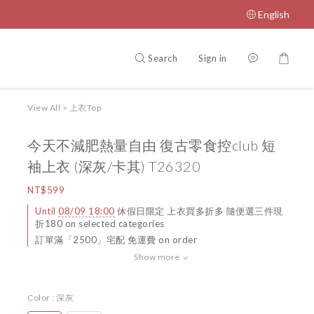
English
Search
Sign in
View All
>
上衣Top
今天不減肥熱量自由 復古零食控club 短
袖上衣 (深灰/卡其) T26320
NT$599
Until
08/09 18:00
休假日限定 上衣買多折多 隨便選三件現
折180 on selected categories
訂單滿「2500」宅配 免運費 on order
Show more
Color
: 深灰