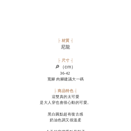
├ 材質 ┤
尼龍
├ 尺寸 ┤
🔎（cm）
36-42
寬腳 肉腳建議大一碼
├ 商品特色 ┤
這雙真的太可愛
是大人穿也會很心動的可愛。
黑白圓點超有復古感
奶油色調又很溫柔