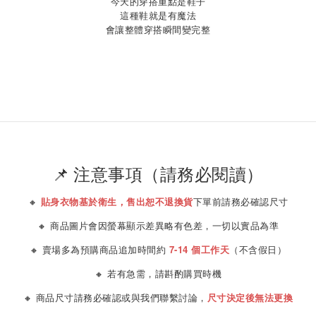
今天的穿搭重點是鞋子
這種鞋就是有魔法
會讓整體穿搭瞬間變完整
📌 注意事項（請務必閱讀）
🔸
貼身衣物基於衛生，售出恕不退換貨
下單前請務必確認尺寸
🔸 商品圖片會因螢幕顯示差異略有色差，一切以實品為準
🔸 賣場多為預購商品追加時間約
7-14 個工作天
（不含假日）
🔸 若有急需，請斟酌購買時機
🔸 商品尺寸請務必確認或與我們聯繫討論，
尺寸決定後無法更換