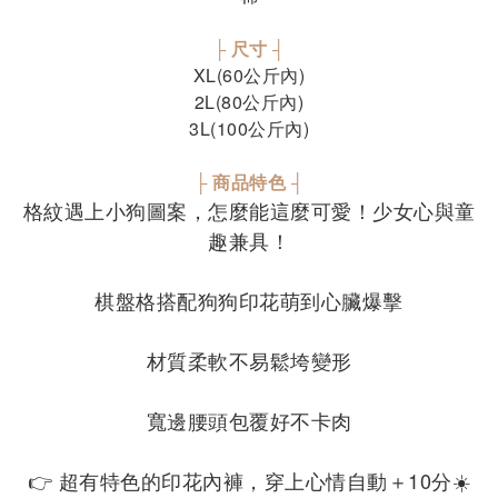
├ 尺寸 ┤
XL(60公斤內)
2L(80公斤內)
3L(100公斤內)
├ 商品特色 ┤
格紋遇上小狗圖案，怎麼能這麼可愛！少女心與童
趣兼具！
棋盤格搭配狗狗印花萌到心臟爆擊
材質柔軟不易鬆垮變形
寬邊腰頭包覆好不卡肉
👉 超有特色的印花內褲，穿上心情自動＋10分☀️