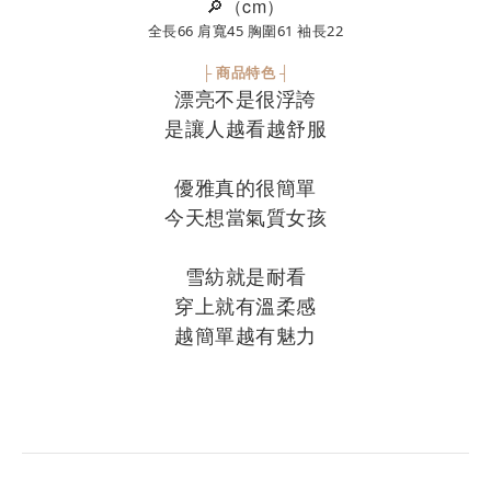
🔎（cm）
全長66 肩寬45 胸圍61 袖長22
├ 商品特色 ┤
漂亮不是很浮誇
是讓人越看越舒服
優雅真的很簡單
今天想當氣質女孩
雪紡就是耐看
穿上就有溫柔感
越簡單越有魅力