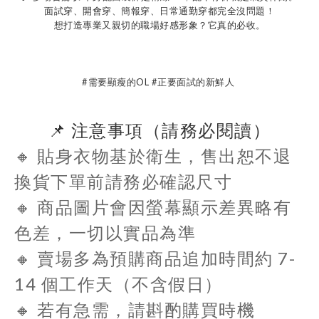
面試穿、開會穿、簡報穿、日常通勤穿都完全沒問題！
想打造專業又親切的職場好感形象？它真的必收。
#需要顯瘦的OL #正要面試的新鮮人
📌 注意事項（請務必閱讀）
🔸
貼身衣物基於衛生，售出恕不退
換貨
下單前請務必確認尺寸
🔸 商品圖片會因螢幕顯示差異略有
色差，一切以實品為準
🔸 賣場多為預購商品追加時間約
7-
14 個工作天
（不含假日）
🔸 若有急需，請斟酌購買時機