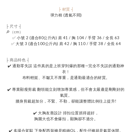
├ 材質 ┤
彈力棉 (透氣不悶)
├ 尺寸 ┤
🔎（cm）
✅ 小號 2 (適合80公斤內) 肩 41 / 胸 104 / 手臂 36 / 全長 63
✅ 大號 3 (適合100公斤內) 肩 42 / 胸 110 / 手臂 38 / 全長 64
├ 商品特色 ┤
✔️ 通勤零失誤 這件真的是上班穿到爆的那種—完全不失誤的通勤神
衣！
布料輕挺、不皺又不厚重，是通勤最適合的材質。
✔️ 專業顯瘦剪裁 翻領能立刻增加專業感，但不會太嚴肅是剛剛好的
氣質。
腰身剪裁超加分，不緊、不勒，卻能讓整體比例往上提升!
✔️ 大胸友善設計 排扣位置抓得超好，
胸圍大也不會爆扣，顯胸卻不過分。
✔️ 多場合駕馭 下身配西裝褲是精緻OL，配牛仔褲就是氣質休閒。