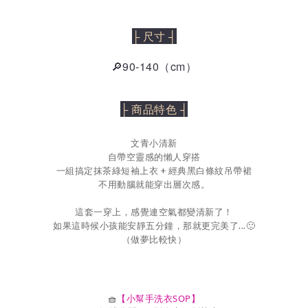
├ 尺寸 ┤
🔎90-140（cm）
├ 商品特色 ┤
文青小清新
自帶空靈感的懶人穿搭
一組搞定抹茶綠短袖上衣 + 經典黑白條紋吊帶裙
不用動腦就能穿出層次感。
這套一穿上，感覺連空氣都變清新了！
如果這時候小孩能安靜五分鐘，那就更完美了...🙂
（做夢比較快）
🧺
【小幫手洗衣SOP】