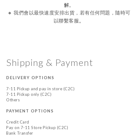
解。
🔸 我們會以最快速度安排出貨，若有任何問題，隨時可
。
以聯繫客服
Shipping & Payment
DELIVERY OPTIONS
7-11 Pickup and pay in store (C2C)
7-11 Pickup only (C2C)
Others
PAYMENT OPTIONS
Credit Card
Pay on 7-11 Store Pickup (C2C)
Bank Transfer