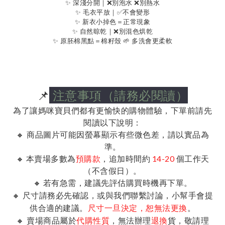
✨ 深淺分開｜❌別泡水 ❌別熱水
✨ 毛衣平放｜✅不會變形
✨ 新衣小掉色＝正常現象
✨ 自然晾乾｜❌別混色烘乾
✨ 原胚棉黑點＝棉籽殼 🌱 多洗會更柔軟
📌
注意事項（請務必閱讀）
為了讓媽咪寶貝們都有更愉快的購物體驗，下單前請先
閱讀以下說明：
🔸 商品圖片可能因螢幕顯示有些微色差，請以實品為
準。
🔸 本賣場多數為
預購款
，追加時間約
14-20
個工作天
（不含假日）。
🔸 若有急需，建議先評估購買時機再下單。
🔸 尺寸請務必先確認，或與我們聯繫討論，小幫手會提
供合適的建議。
。
尺寸一旦決定，恕無法更換
🔸 賣場商品屬於
，無法辦理
貨，敬請理
代購性質
退換