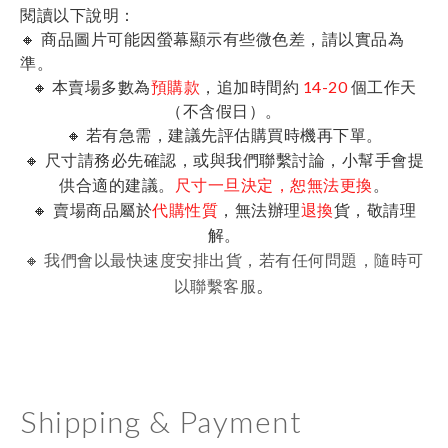
閱讀以下說明：
🔸 商品圖片可能因螢幕顯示有些微色差，請以實品為
準。
🔸 本賣場多數為
預購款
，追加時間約
14-20
個工作天
（不含假日）。
🔸 若有急需，建議先評估購買時機再下單。
🔸 尺寸請務必先確認，或與我們聯繫討論，小幫手會提
供合適的建議。
。
尺寸一旦決定，恕無法更換
🔸 賣場商品屬於
，無法辦理
貨，敬請理
代購性質
退換
解。
🔸 我們會以最快速度安排出貨，若有任何問題，隨時可
。
以聯繫客服
Shipping & Payment