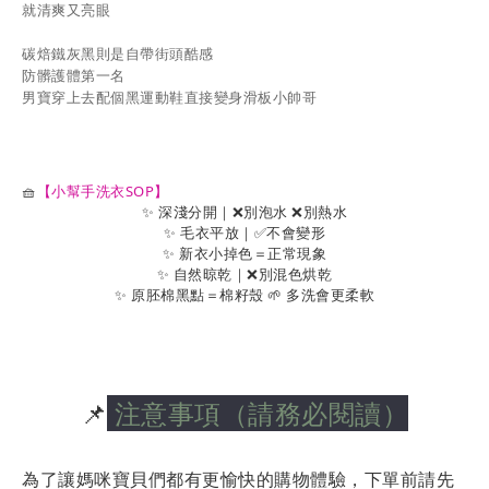
就清爽又亮眼
碳焙鐵灰黑則是自帶街頭酷感
防髒護體第一名
男寶穿上去配個黑運動鞋直接變身滑板小帥哥
🧺
【小幫手洗衣SOP】
✨ 深淺分開｜❌別泡水 ❌別熱水
✨ 毛衣平放｜✅不會變形
✨ 新衣小掉色＝正常現象
✨ 自然晾乾｜❌別混色烘乾
✨ 原胚棉黑點＝棉籽殼 🌱 多洗會更柔軟
📌
注意事項（請務必閱讀）
為了讓媽咪寶貝們都有更愉快的購物體驗，下單前請先