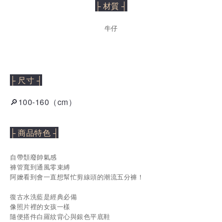
├ 材質 ┤
牛仔
├ 尺寸 ┤
🔎100-160（cm）
├ 商品特色 ┤
自帶頹廢帥氣感
褲管寬到通風零束縛
阿嬤看到會一直想幫忙剪線頭的潮流五分褲！
復古水洗藍是經典必備
像照片裡的女孩一樣
隨便搭件白羅紋背心與銀色平底鞋