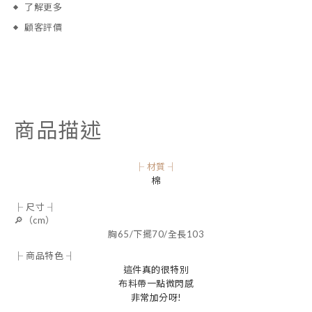
了解更多
顧客評價
商品描述
├ 材質 ┤
棉
├ 尺寸 ┤
🔎（cm）
胸65/下擺70/全長103
├ 商品特色 ┤
這件真的很特別
布料帶一點微閃感
非常加分呀!