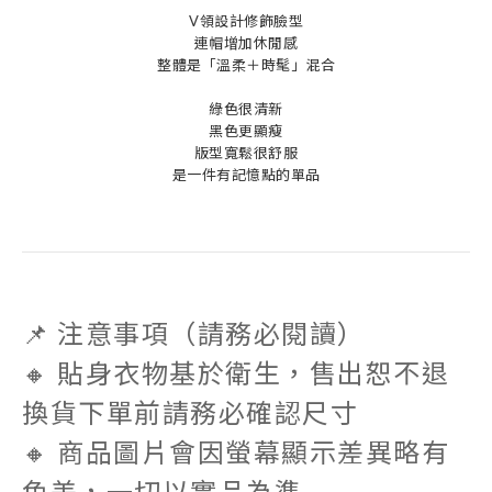
V領設計修飾臉型
連帽增加休閒感
整體是「溫柔＋時髦」混合
綠色很清新
黑色更顯瘦
版型寬鬆很舒服
是一件有記憶點的單品
📌 注意事項（請務必閱讀）
🔸
貼身衣物基於衛生，售出恕不退
換貨
下單前請務必確認尺寸
🔸 商品圖片會因螢幕顯示差異略有
色差，一切以實品為準