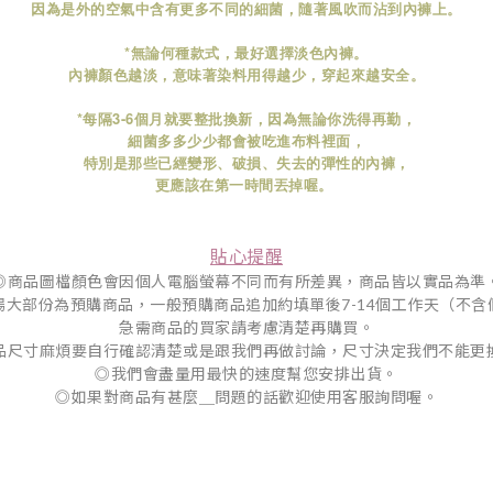
因為是外的空氣中含有更多不同的細菌，隨著風吹而沾到內褲上。
*無論何種款式，最好選擇淡色內褲。
內褲顏色越淡，意味著染料用得越少，穿起來越安全。
*每隔3-6個月就要整批換新，因為無論你洗得再勤，
細菌多多少少都會被吃進布料裡面，
特別是那些已經變形、破損、失去的彈性的內褲，
更應該在第一時間丟掉喔。
貼心提醒
◎商品圖檔顏色會因個人電腦螢幕不同而有所差異，商品皆以實品為準
場大部份為預購商品，一般預購商品追加約填單後7-14個工作天（不含
急需商品的買家請考慮清楚再購買。
品尺寸麻煩要自行確認清楚或是跟我們再做討論，尺寸決定我們不能更
◎我們會盡量用最快的速度幫您安排出貨。
◎如果對商品有甚麼＿問題的話歡迎使用客服詢問喔。