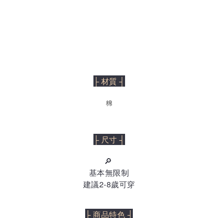
├ 材質 ┤
棉
├ 尺寸 ┤
🔎
基本無限制
建議2-8歲可穿
├ 商品特色 ┤