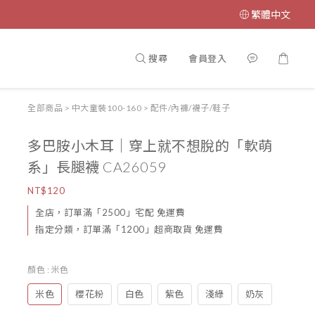
繁體中文
搜尋
會員登入
全部商品
>
中大童裝100-160
>
配件/內褲/襪子/鞋子
多巴胺小木耳｜穿上就不想脫的「軟萌
系」長腿襪 CA26059
NT$120
全店，訂單滿「2500」宅配 免運費
指定分類，訂單滿「1200」超商取貨 免運費
顏色
: 米色
米色
櫻花粉
白色
紫色
淺綠
奶灰