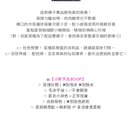
這款襪子實品顏色真的絕美！
高彈力羅紋棉，肉肉腿穿也不勒痕
襪口的木耳邊拼接層次感十足，配小皮鞋或帆布鞋都好看
重點是那個細節小蝴蝶結，精緻到媽媽心坎裡
（對，就是那種為了配這雙襪子，會想再去買整套衣服的節奏🙂）
👉 包色預警！ 這種高顏值的消耗品，建議直接按打囤。
👉 百搭神器： 配短裙、澎澎裙真的仙氣爆表，春天出遊拍照全靠它！
🧺
【小幫手洗衣SOP】
✨ 深淺分開｜❌別泡水 ❌別熱水
✨ 毛衣平放｜✅不會變形
✨ 新衣小掉色＝正常現象
✨ 自然晾乾｜❌別混色烘乾
✨ 原胚棉黑點＝棉籽殼 🌱 多洗會更柔軟