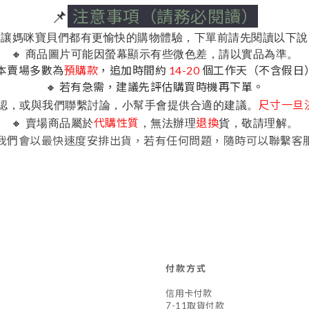
📌
注意事項（請務必閱讀）
了讓媽咪寶貝們都有更愉快的購物體驗，下單前請先閱讀以下說
🔸 商品圖片可能因螢幕顯示有些微色差，請以實品為準。
 本賣場多數為
預購款
，追加時間約
14-20
個工作天（不含假日
🔸 若有急需，建議先評估購買時機再下單。
確認，或與我們聯繫討論，小幫手會提供合適的建議。
尺寸一旦
🔸 賣場商品屬於
，無法辦理
貨，敬請理解。
代購性質
退換
 我們會以最快速度安排出貨，若有任何問題，隨時可以聯繫客
付款方式
信用卡付款
7-11取貨付款