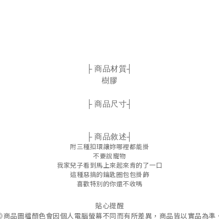
├ 商品材質┤
樹膠
├ 商品尺寸┤
├ 商品敘述┤
附三種扣環讓妳哪裡都能掛
不要說寵物
我家兒子看到馬上來起來肯的了一口
這種惡搞的鑰匙圈包包掛飾
喜歡特別的你還不收嗎
貼心提醒
◎商品圖檔顏色會因個人電腦螢幕不同而有所差異，商品皆以實品為準