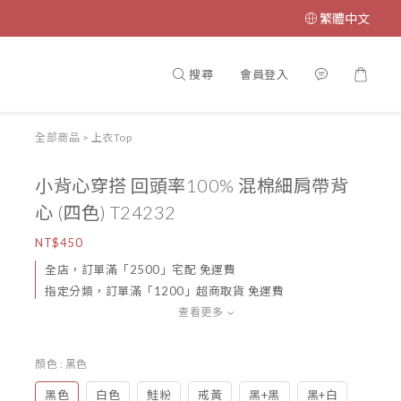
繁體中文
搜尋
會員登入
全部商品
>
上衣Top
小背心穿搭 回頭率100% 混棉細肩帶背
心 (四色) T24232
NT$450
全店，訂單滿「2500」宅配 免運費
指定分類，訂單滿「1200」超商取貨 免運費
查看更多
顏色
: 黑色
黑色
白色
鮭粉
戒黃
黑+黑
黑+白