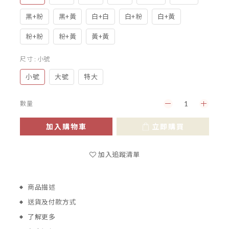
黑+粉
黑+黃
白+白
白+粉
白+黃
粉+粉
粉+黃
黃+黃
尺寸
: 小號
小號
大號
特大
數量
加入購物車
立即購買
加入追蹤清單
商品描述
送貨及付款方式
了解更多