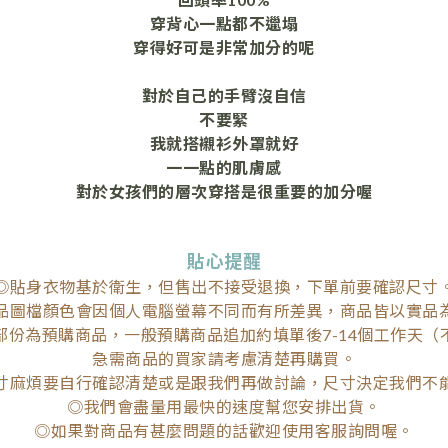
穿背心一點都不邋塌
穿得好可是非常加分的呢
對於自己的手臂沒自信
不要緊
我就搭襯衫外罩就好
一一點的肌膚感
對於女孩們的層次穿搭是很重要的加分喔
貼心提醒
◎貼身衣物基於衛生，但售出不接受退換，下單前要確認尺寸
品圖檔顏色會因個人電腦螢幕不同而有所差異，商品皆以實品
部份為預購商品，一般預購商品追加約填單後7-14個工作天（
急需商品的買家請考慮清楚再購買。
寸麻煩要自行確認清楚或是跟我們再做討論，尺寸決定我們不
◎我們會盡量用最快的速度幫您安排出貨。
◎如果對商品有甚麼問題的話歡迎使用客服詢問喔。