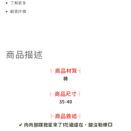
了解更多
顧客評價
商品描述
├ 商品材質┤
棉
├ 商品尺寸┤
35-40
├ 商品敘述┤
✔
肉肉腳踝救星來了❗花邊還在、腿沒勒爆💥