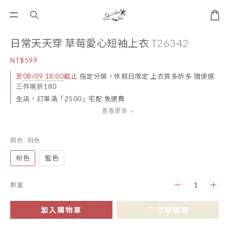
日常天天穿 草莓愛心短袖上衣 T26342
NT$599
至
08/09 18:00
截止
指定分類，休假日限定 上衣買多折多 隨便選
三件現折180
全店，訂單滿「2500」宅配 免運費
查看更多
顏色
: 粉色
粉色
藍色
數量
加入購物車
立即購買