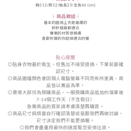
胸112/肩52/袖長23/全長66 (cm)
├ 商品敘述┤
基本的圓領上衣是最讚的
胖胖瘦瘦都適合
慵懶的材質很親膚
喜歡休閒的你超級適合的喔
貼心提醒
◎貼身衣物基於衛生，但售出不接受退換，下單前要確
認尺寸。
◎商品圖檔顏色會因個人電腦螢幕不同而有所差異，商
品皆以實品為準。
◎賣場大部份為預購商品，一般預購商品追加約填單後
7-14個工作天（不含假日）
急需商品的買家請考慮清楚再購買。
◎商品尺寸麻煩要自行確認清楚或是跟我們再做討論，
尺寸決定我們不能更換喔。
◎我們會盡量用最快的速度幫您安排出貨。