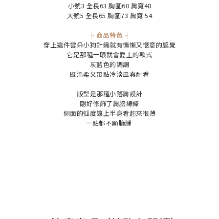
小號3 全長63 胸圍60 肩寬48
大號5 全長65 胸圍73 肩寬 54
├ 商品特色 ┤
穿上這件雲朵小狗針織就有慵懶又愜意的感覺
它是那種一眼就會愛上的款式
灰藍色的調調
既溫柔又帶點冷淡風真耐看
版型是那種小落肩設計
剛好修飾了肩膀線條
側面的弧度讓上半身看起來很薄
一點都不顯臃腫