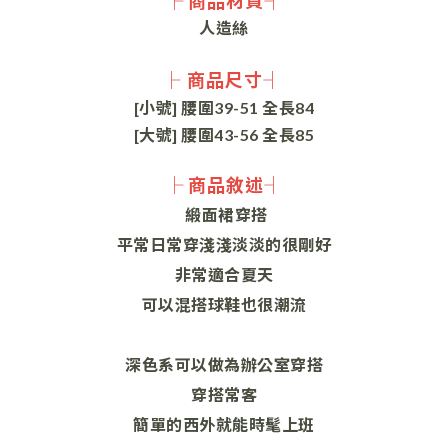
├ 商品材質┤
人造絲
├ 商品尺寸┤
[小號] 腰圍39-51 全長84
[大號] 腰圍43-56 全長85
├ 商品敘述┤
緞面裙穿搭
平常日常穿淺淺淡淡的很剛好
非常適合夏天
可以混搭球鞋也很潮流
深色系可以做為辦公室穿搭
穿搭常客
簡單的西外就能時髦上班