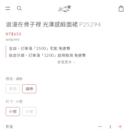
浪漫在骨子裡 光澤感緞面裙 P25294
NT$650
NT$799
全店，訂單滿「2500」宅配 免運費
指定分類，訂單滿「1200」超商取貨 免運費
查看更多
顏色
: 湖綠
黑色
湖綠
尺寸
: 小號
小號
大號
數量