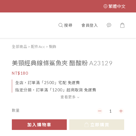
繁體中文
搜尋
會員登入
全部商品
>
配件Acc
>
髮飾
美頸經典線條鯊魚夾 醋酸粉 A23129
NT$180
全店，訂單滿「2500」宅配 免運費
指定分類，訂單滿「1200」超商取貨 免運費
查看更多
數量
加入購物車
立即購買