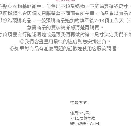
◎貼身衣物基於衛生，但售出不接受退換，下單前要確認尺寸
品圖檔顏色會因個人電腦螢幕不同而有所差異，商品皆以實品
部份為預購商品，一般預購商品追加約填單後7-14個工作天（
急需商品的買家請考慮清楚再購買。
寸麻煩要自行確認清楚或是跟我們再做討論，尺寸決定我們不
◎我們會盡量用最快的速度幫您安排出貨。
◎如果對商品有甚麼問題的話歡迎使用客服詢問喔。
付款方式
信用卡付款
7-11取貨付款
銀行轉帳／ATM