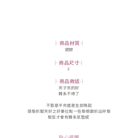
├ 商品材質┤
塑膠
├ 商品尺寸┤
F
├ 商品敘述┤
夾子夾的好
韓系不得了
不管是半夾還是全部挽起
頭髮抓緊夾好之好要拉鬆一些髮根跟抓出碎髮
髮型才會有韓系氣墊感
貼心提醒