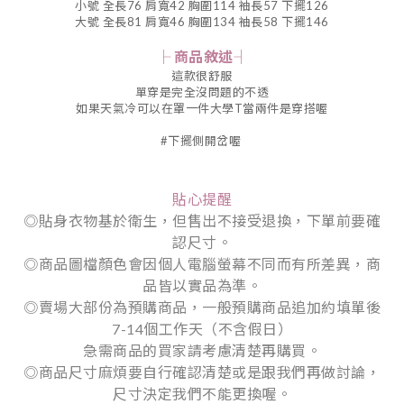
小號 全長76 肩寬42 胸圍114 袖長57 下擺126
大號 全長81 肩寬46 胸圍134 袖長58 下擺146
├ 商品敘述┤
這款很舒服
單穿是完全沒問題的不透
如果天氣冷可以在罩一件大學T當兩件是穿搭喔
#下擺側開岔喔
貼心提醒
◎貼身衣物基於衛生，但售出不接受退換，下單前要確
認尺寸。
◎商品圖檔顏色會因個人電腦螢幕不同而有所差異，商
品皆以實品為準。
◎賣場大部份為預購商品，一般預購商品追加約填單後
7-14個工作天（不含假日）
急需商品的買家請考慮清楚再購買。
◎商品尺寸麻煩要自行確認清楚或是跟我們再做討論，
尺寸決定我們不能更換喔。