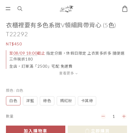
衣櫃裡要有多色系微V領細肩帶背心 (5色)
T22292
NT$450
至
08/09 18:00
截止
指定分類，休假日限定 上衣買多折多 隨便選
三件現折180
全店，訂單滿「2500」宅配 免運費
查看更多
顏色
: 白色
白色
深藍
綠色
嫣紅粉
卡其綠
數量
加入購物車
立即購買