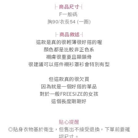
├ 商品尺寸┤
F一般碼
胸90/衣長54 (一圈)
├ 商品敘述┤
這款是真的很輕薄很好搭的喔
顏色都是比較非正色系
襯膚很重要且顯鎖骨
很建議可以搭件襯衫罩衫會特別有型
但這款真的很欠買
因為就是一個好搭的單品
對於一般FREESIZE的女孩
這個長度剛剛好
貼心提醒
◎貼身衣物基於衛生，但售出不接受退換，下單前要確
認尺寸。