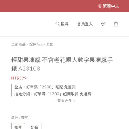
繁體中文
搜尋
會員登入
全部商品
>
配件Acc
>
其他
輕甜果凍感 不會老花眼大數字果凍感手
錶 A23108
NT$399
全店，訂單滿「2500」宅配 免運費
指定分類，訂單滿「1200」超商取貨 免運費
查看更多
顏色
: 咖啡
咖啡
奶白