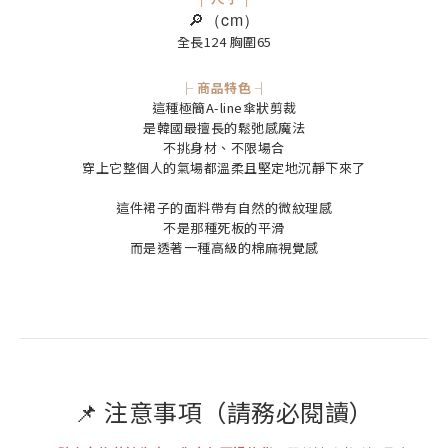
🔎（cm）
全長124 胸圍65
├ 商品特色 ┤
這種極簡A-line傘狀剪裁
是韓國最擅長的鬆弛感魔法
不挑身材、不限場合
穿上它整個人的氣場都溫柔且堅定地沉靜下來了
這件裙子的面料帶有自然的微紋理感
不是那種死板的平滑
而是透著一種高級的棉麻視覺感
📌 注意事項（請務必閱讀）