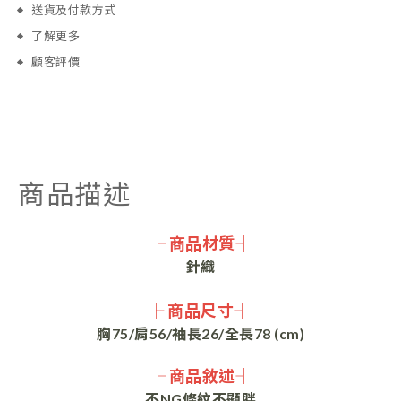
送貨及付款方式
了解更多
顧客評價
商品描述
├ 商品材質┤
針織
├ 商品尺寸┤
胸75/肩56/袖長26/全長78 (cm)
├ 商品敘述┤
不NG條紋不顯胖