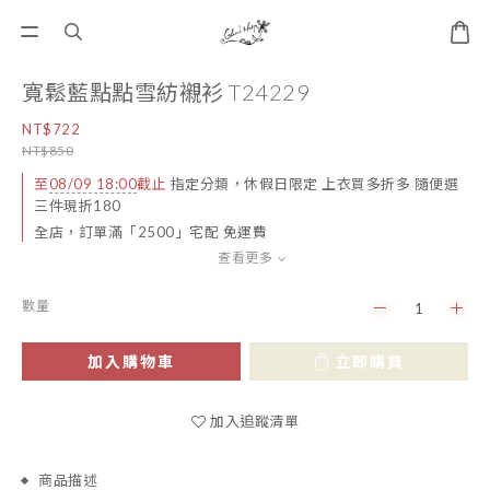
寬鬆藍點點雪紡襯衫 T24229
NT$722
NT$850
至
08/09 18:00
截止
指定分類，休假日限定 上衣買多折多 隨便選
三件現折180
全店，訂單滿「2500」宅配 免運費
查看更多
數量
加入購物車
立即購買
加入追蹤清單
商品描述