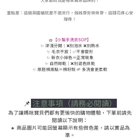
大家都問我是哪家韓系品牌的！
重點是：這個英國貓就是不退流行，姊姊穿完妹妹穿，這錢花得心安
理得！
🧺
【小幫手洗衣SOP】
✨ 深淺分開｜❌別泡水 ❌別熱水
✨ 毛衣平放｜✅不會變形
✨ 新衣小掉色＝正常現象
✨ 自然晾乾｜❌別混色烘乾
✨ 原胚棉黑點＝棉籽殼 🌱 多洗會更柔軟
📌
注意事項（請務必閱讀）
為了讓媽咪寶貝們都有更愉快的購物體驗，下單前請先
閱讀以下說明：
🔸 商品圖片可能因螢幕顯示有些微色差，請以實品為
準。