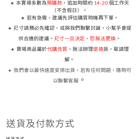
🔸 本賣場多數為
預購款
，追加時間約
14-20
個工作天
（不含假日）。
🔸 若有急需，建議先評估購買時機再下單。
🔸 尺寸請務必先確認，或與我們聯繫討論，小幫手會提
供合適的建議。
尺寸一旦決定，恕無法更換
。
🔸 賣場商品屬於
代購性質
，無法辦理
退換
貨，敬請理
解。
🔸 我們會以最快速度安排出貨，若有任何問題，隨時可
。
以聯繫客服
送貨及付款方式
送貨方式