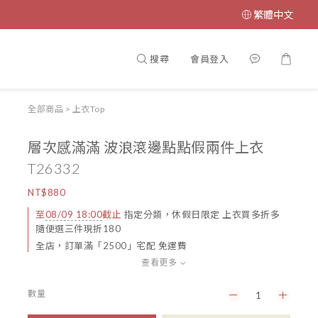
繁體中文
搜尋
會員登入
全部商品
>
上衣Top
層次感滿滿 波浪滾邊點點假兩件上衣
T26332
NT$880
至
08/09 18:00
截止
指定分類，休假日限定 上衣買多折多
隨便選三件現折180
全店，訂單滿「2500」宅配 免運費
查看更多
數量