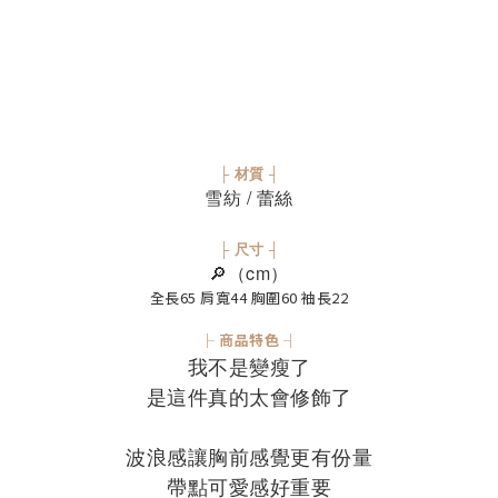
├ 材質 ┤
雪紡 / 蕾絲
├ 尺寸 ┤
🔎（cm）
全長65 肩寬44 胸圍60 袖長22
├ 商品特色 ┤
我不是變瘦了
是這件真的太會修飾了
波浪感讓胸前感覺更有份量
帶點可愛感好重要