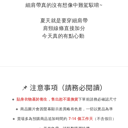
細肩帶真的沒有想像中難駕馭唷~
夏天就是要穿細肩帶
肩頸線條直接加分
今天真的有點心動
📌 注意事項（請務必閱讀）
🔸
貼身衣物基於衛生，售出恕不退換貨
下單前請務必確認尺寸
🔸 商品圖片會因螢幕顯示差異略有色差，一切以實品為準
🔸 賣場多為預購商品追加時間約
7-14 個工作天
（不含假日）