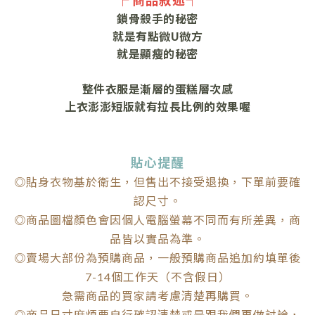
├ 商品敘述┤
鎖骨殺手的秘密
就是有點微U微方
就是顯瘦的秘密
整件衣服是漸層的蛋糕層次感
上衣澎澎短版就有拉長比例的效果喔
貼心提醒
◎貼身衣物基於衛生，但售出不接受退換，下單前要確
認尺寸。
◎商品圖檔顏色會因個人電腦螢幕不同而有所差異，商
品皆以實品為準。
◎賣場大部份為預購商品，一般預購商品追加約填單後
7-14個工作天（不含假日）
急需商品的買家請考慮清楚再購買。
◎商品尺寸麻煩要自行確認清楚或是跟我們再做討論，