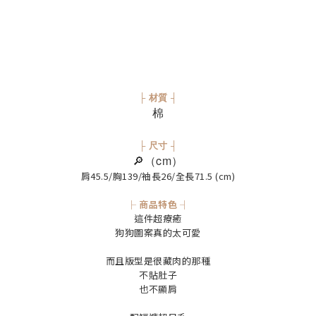
├ 材質 ┤
棉
├ 尺寸 ┤
🔎（cm）
肩45.5/胸139/袖長26/全長71.5 (cm)
├ 商品特色 ┤
這件超療癒
狗狗圖案真的太可愛
而且版型是很藏肉的那種
不貼肚子
也不顯肩