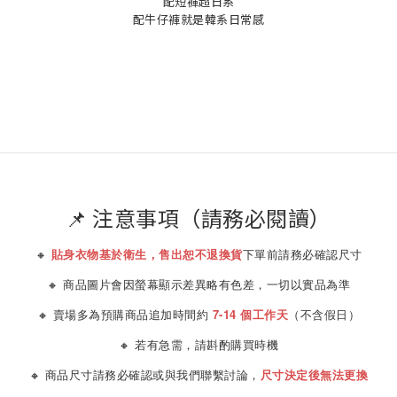
配短褲超日系
配牛仔褲就是韓系日常感
📌 注意事項（請務必閱讀）
🔸
貼身衣物基於衛生，售出恕不退換貨
下單前請務必確認尺寸
🔸 商品圖片會因螢幕顯示差異略有色差，一切以實品為準
🔸 賣場多為預購商品追加時間約
7-14 個工作天
（不含假日）
🔸 若有急需，請斟酌購買時機
🔸 商品尺寸請務必確認或與我們聯繫討論，
尺寸決定後無法更換