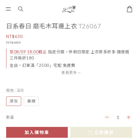
日系春日 磨毛木耳邊上衣 T26067
NT$630
NT$680
至
08/09 18:00
截止
指定分類，休假日限定 上衣買多折多 隨便選
三件現折180
全店，訂單滿「2500」宅配 免運費
查看更多
顏色
: 深灰
深灰
果綠
數量
加入購物車
立即購買