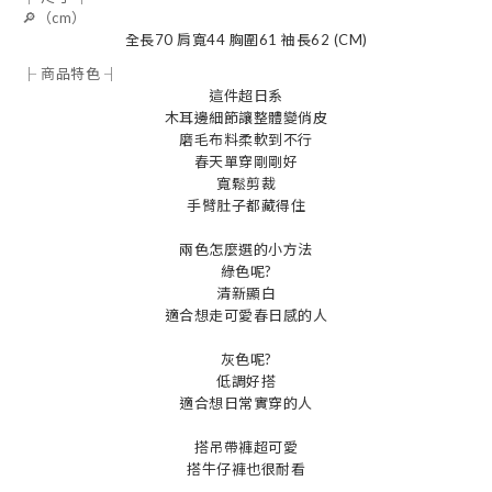
🔎（cm）
全長70 肩寬44 胸圍61 袖長62 (CM)
├ 商品特色 ┤
這件超日系
木耳邊細節讓整體變俏皮
磨毛布料柔軟到不行
春天單穿剛剛好
寬鬆剪裁
手臂肚子都藏得住
兩色怎麼選的小方法
綠色呢?
清新顯白
適合想走可愛春日感的人
灰色呢?
低調好搭
適合想日常實穿的人
搭吊帶褲超可愛
搭牛仔褲也很耐看