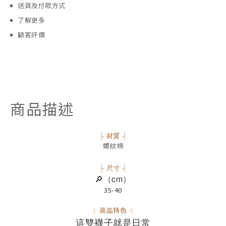
送貨及付款方式
了解更多
顧客評價
商品描述
├ 材質 ┤
螺紋棉
├ 尺寸 ┤
🔎（cm）
35-40
├ 商品特色 ┤
這雙襪子就是日常