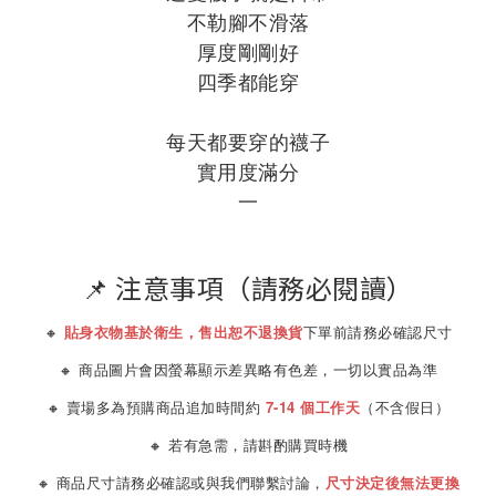
不勒腳不滑落
厚度剛剛好
四季都能穿
每天都要穿的襪子
實用度滿分
一
📌 注意事項（請務必閱讀）
🔸
貼身衣物基於衛生，售出恕不退換貨
下單前請務必確認尺寸
🔸 商品圖片會因螢幕顯示差異略有色差，一切以實品為準
🔸 賣場多為預購商品追加時間約
7-14 個工作天
（不含假日）
🔸 若有急需，請斟酌購買時機
🔸 商品尺寸請務必確認或與我們聯繫討論，
尺寸決定後無法更換