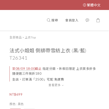
繁體中文
搜尋
會員登入
全部商品
>
上衣Top
法式小姐姐 側綁帶雪紡上衣 (黑/藍)
T26341
至
08/09 18:00
截止
指定分類，休假日限定 上衣買多折多
隨便選三件現折180
全店，訂單滿「2500」宅配 免運費
查看更多
NT$699
顏色
: 黑色