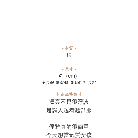
├ 材質 ┤
棉
├ 尺寸 ┤
🔎（cm）
全長66 肩寬45 胸圍61 袖長22
├ 商品特色 ┤
漂亮不是很浮誇
是讓人越看越舒服
優雅真的很簡單
今天想當氣質女孩