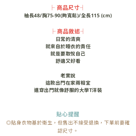
├ 商品尺寸┤
袖長48/胸75-90(夠寬鬆)/全長115 (cm)
├ 商品敘述┤
日常的清爽
就來自於睡衣的責任
就是要取悅自己
舒適又好看
老實說
這款出門在家兩相宜
連穿出門就像舒服的大學T洋裝
貼心提醒
◎貼身衣物基於衛生，但售出不接受退換，下單前要確
認尺寸。