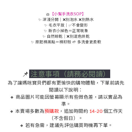
🧺
【小幫手洗衣SOP】
✨ 深淺分開｜❌別泡水 ❌別熱水
✨ 毛衣平放｜✅不會變形
✨ 新衣小掉色＝正常現象
✨ 自然晾乾｜❌別混色烘乾
✨ 原胚棉黑點＝棉籽殼 🌱 多洗會更柔軟
📌
注意事項（請務必閱讀）
為了讓媽咪寶貝們都有更愉快的購物體驗，下單前請先
閱讀以下說明：
🔸 商品圖片可能因螢幕顯示有些微色差，請以實品為
準。
🔸 本賣場多數為
預購款
，追加時間約
14-20
個工作天
（不含假日）。
🔸 若有急需，建議先評估購買時機再下單。