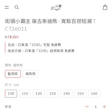
街頭小霸主 復古泰迪熊 · 寬鬆百搭短潮 T
CT26011
NT$380
全店，訂單滿「2500」宅配 免運費
指定分類，訂單滿「1200」超商取貨 免運費
顏色
: 藍熊熊
藍熊熊
黃熊熊
尺寸
: 100
100
110
120
130
140
150
160
數量