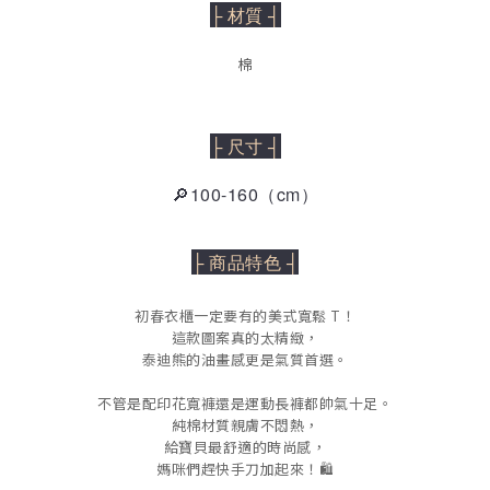
├ 材質 ┤
棉
├ 尺寸 ┤
🔎100-160（cm）
├ 商品特色 ┤
初春衣櫃一定要有的美式寬鬆 T！
這款圖案真的太精緻，
泰迪熊的油畫感更是氣質首選。
不管是配印花寬褲還是運動長褲都帥氣十足。
純棉材質親膚不悶熱，
給寶貝最舒適的時尚感，
媽咪們趕快手刀加起來！🛍️