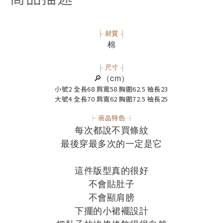
├ 材質 ┤
棉
├ 尺寸 ┤
🔎（cm）
小號2 全長68 肩寬58 胸圍62.5 袖長23
大號4 全長70 肩寬62 胸圍72.5 袖長25
├ 商品特色 ┤
每次都說不買條紋
最後穿最多次的一定是它
這件版型真的很好
不會貼肚子
不會顯肩膀
下擺的小裙襬設計