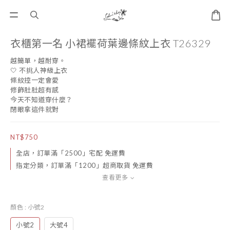
衣櫃第一名 小裙襬荷葉邊條紋上衣 T26329
越簡單，越耐穿。
🤍 不挑人神級上衣
條紋控一定會愛
修飾肚肚超有感
今天不知道穿什麼？
閉眼拿這件就對
NT$750
全店，訂單滿「2500」宅配 免運費
指定分類，訂單滿「1200」超商取貨 免運費
查看更多
顏色
: 小號2
小號2
大號4