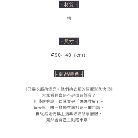
├ 材質 ┤
棉
├ 尺寸 ┤
🔎90-140（cm）
├ 商品特色 ┤
《只要衣服夠漂亮，她們換衣服的速度就夠快🙂》
大家看這套是不是很有氣質？
但我跟妳說，這其實是「媽媽救星」。
每天早上叫三寶換衣服都要三催四請，
自從給她們換上這套娃娃領家居服，
竟然會自己主動跑來穿！