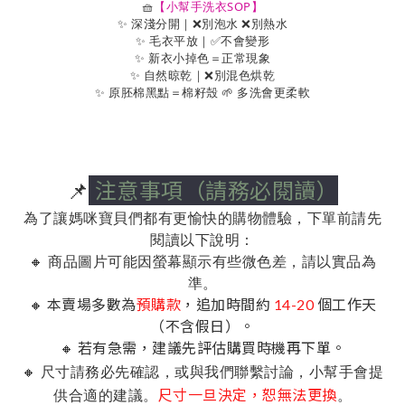
🧺
【小幫手洗衣SOP】
✨ 深淺分開｜❌別泡水 ❌別熱水
✨ 毛衣平放｜✅不會變形
✨ 新衣小掉色＝正常現象
✨ 自然晾乾｜❌別混色烘乾
✨ 原胚棉黑點＝棉籽殼 🌱 多洗會更柔軟
📌
注意事項（請務必閱讀）
為了讓媽咪寶貝們都有更愉快的購物體驗，下單前請先
閱讀以下說明：
🔸 商品圖片可能因螢幕顯示有些微色差，請以實品為
準。
🔸 本賣場多數為
預購款
，追加時間約
14-20
個工作天
（不含假日）。
🔸 若有急需，建議先評估購買時機再下單。
🔸 尺寸請務必先確認，或與我們聯繫討論，小幫手會提
供合適的建議。
。
尺寸一旦決定，恕無法更換