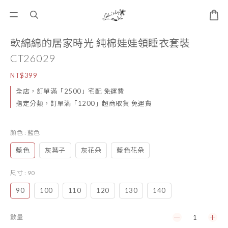
軟綿綿的居家時光 純棉娃娃領睡衣套裝
CT26029
NT$399
全店，訂單滿「2500」宅配 免運費
指定分類，訂單滿「1200」超商取貨 免運費
顏色
: 藍色
藍色
灰葉子
灰花朵
藍色花朵
尺寸
: 90
90
100
110
120
130
140
數量