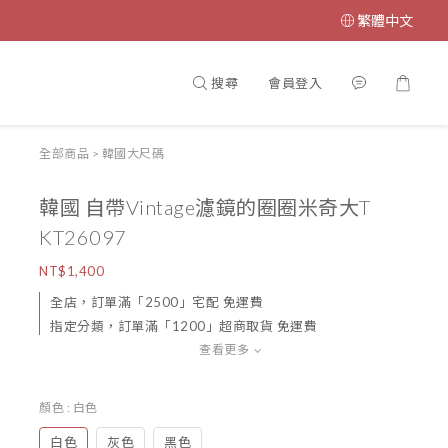
繁體中文
搜尋
會員登入
全部商品
>
韓國大尺碼
韓國 自帶Vintage濾鏡的圈圈米奇大T
KT26097
NT$1,400
全店，訂單滿「2500」宅配 免運費
指定分類，訂單滿「1200」超商取貨 免運費
查看更多
顏色
: 白色
白色
灰色
黑色