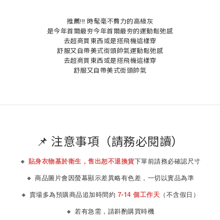
推薦!!! 時髦毫不費力的高級灰
是今年首爾最夯今年首爾最夯的運動鬆弛感
去超商買東西或是搭飛機這樣穿
舒服又自帶美式街頭帥氣運動鬆弛感
去超商買東西或是搭飛機這樣穿
舒服又自帶美式街頭帥氣
📌 注意事項（請務必閱讀）
🔸
貼身衣物基於衛生，售出恕不退換貨
下單前請務必確認尺寸
🔸 商品圖片會因螢幕顯示差異略有色差，一切以實品為準
🔸 賣場多為預購商品追加時間約
7-14 個工作天
（不含假日）
🔸 若有急需，請斟酌購買時機