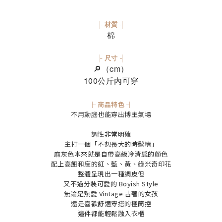
├ 材質 ┤
棉
├ 尺寸 ┤
🔎（cm）
100公斤內可穿
├ 商品特色 ┤
不用動腦也能穿出博主氣場
調性非常明確
主打一個「不想長大的時髦精」
麻灰色本來就是自帶高級冷清感的顏色
配上高飽和度的紅、藍、黃、綠米奇印花
整體呈現出一種調皮但
又不過分裝可愛的 Boyish Style
無論是熱愛 Vintage 古著的女孩
還是喜歡舒適穿搭的極簡控
這件都能輕鬆融入衣櫃