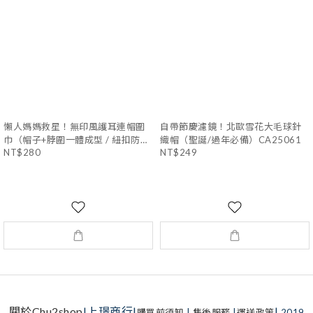
懶人媽媽救星！無印風護耳連帽圍
自帶節慶濾鏡！北歐雪花大毛球針
巾（帽子+脖圍一體成型 / 紐扣防風
織帽（聖誕/過年必備）CA25061
NT$280
NT$249
款）CA25060
關於Chu2shop
|上璟商行|
|
購買前須知
|
售後服務
|
運送政策
2019