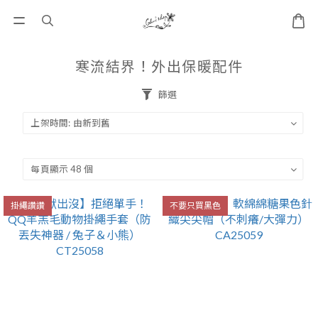
寒流結界！外出保暖配件
篩選
掛繩讚讚
不要只買黑色