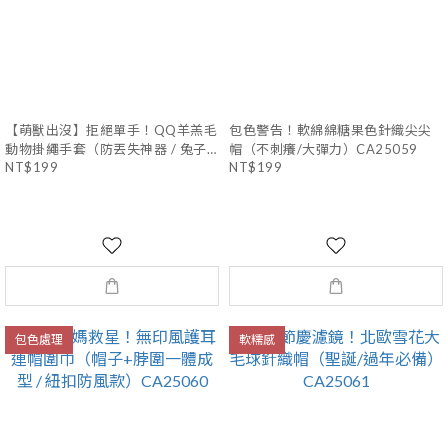
【萌獸出沒】拒絕單手！QQ羊羔毛
包色警告！軟綿綿糖果色針織尖尖
動物掛繩手套（防丟失神器 / 兔子
帽（不刺癢/大彈力）CA25059
NT$199
NT$199
＆小熊）CT25058
包色處理
軟糯感