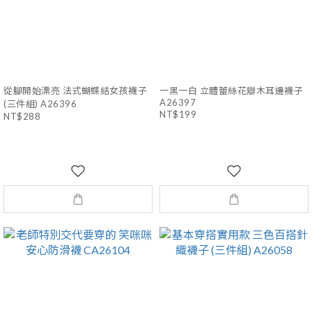
從腳開始漂亮 法式蝴蝶結女孩襪子
一黑一白 立體蕾絲花瓣木耳邊襪子
A26397
(三件組) A26396
NT$199
NT$288