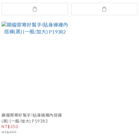
顯瘦禦寒好幫手!貼身褲襪內搭褲
(黑) (一般/加大) P19382
NT$350
NT$399