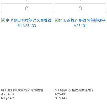
喇叭寬口條紋簡約文青棉襪組
MIU系甜心 格紋荷葉邊襪子
A25430
A25431
NT$149
NT$149