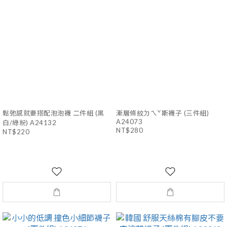
鬆弛感就要搭配泡泡襪 二件組 (黑
漸層條紋ㄉㄟˇ斯襪子 (三件組)
A24073
白/綠粉) A24132
NT$280
NT$220