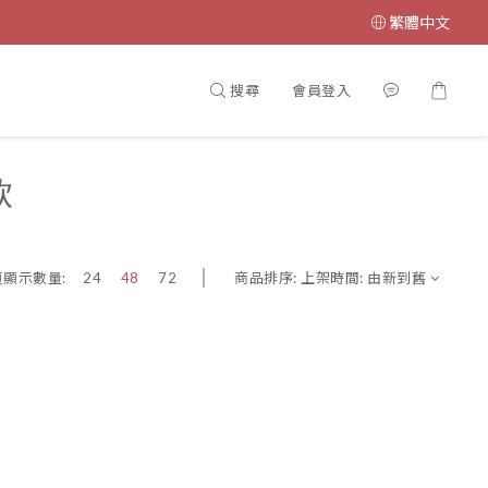
繁體中文
搜尋
會員登入
款
商品排序:
上架時間: 由新到舊
頁顯示數量:
24
48
72