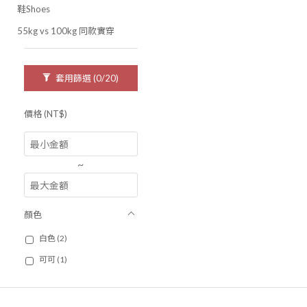
鞋Shoes
55kg vs 100kg 同款實穿
套用篩選
(0/20)
價格 (NT$)
~
顏色
白色 (2)
可可 (1)