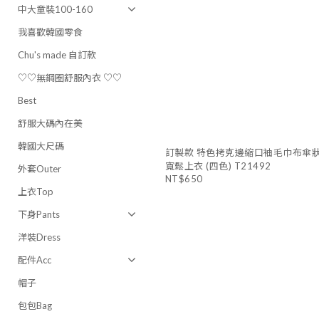
中大童裝100-160
我喜歡韓國零食
Chu's made 自訂款
♡♡無鋼圈舒服內衣 ♡♡
Best
舒服大碼內在美
韓國大尺碼
訂製款 特色拷克邊縮口袖毛巾布傘
寬鬆上衣 (四色) T21492
外套Outer
NT$650
上衣Top
下身Pants
洋裝Dress
配件Acc
帽子
包包Bag