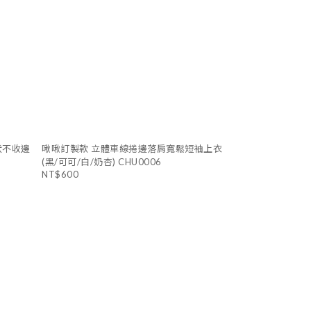
狀不收邊
啾啾訂製款 立體車線捲邊落肩寬鬆短袖上衣
(黑/可可/白/奶杏) CHU0006
NT$600