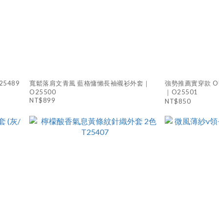
5489
寬鬆落肩文青風 藍格慵懶長袖襯衫外套｜
強勢推薦實穿款 O
O25500
｜O25501
NT$899
NT$850