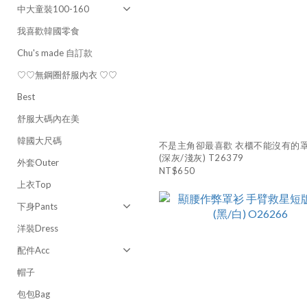
中大童裝100-160
我喜歡韓國零食
Chu's made 自訂款
♡♡無鋼圈舒服內衣 ♡♡
Best
舒服大碼內在美
韓國大尺碼
不是主角卻最喜歡 衣櫃不能沒有的
(深灰/淺灰) T26379
外套Outer
NT$650
上衣Top
下身Pants
洋裝Dress
配件Acc
帽子
包包Bag