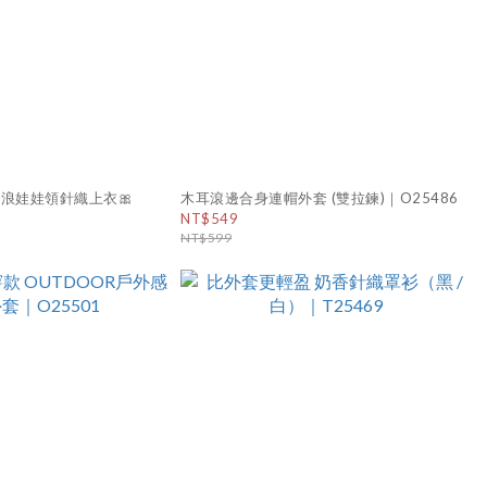
浪娃娃領針織上衣🎀
木耳滾邊合身連帽外套 (雙拉鍊)｜O25486
NT$549
NT$599