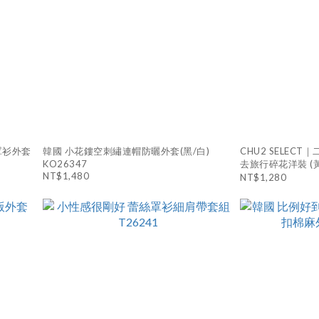
罩衫外套
韓國 小花鏤空刺繡連帽防曬外套(黑/白)
CHU2 SELEC
KO26347
去旅行碎花洋裝 (黃/
NT$1,480
NT$1,280