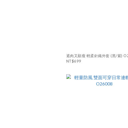
遮肉又顯瘦 輕柔針織外套 (黑/紫) O2
NT$699