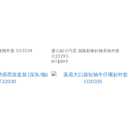
帽外套 O23334
愛心釦小巧思 混織彩條針織長袖外套
O23293
NT$899