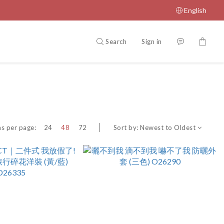
English
Search
Sign in
Sort by:
Newest to Oldest
s per page:
24
48
72