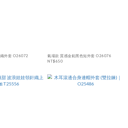
外套 O26072
氣場款 質感金釦黑色短外套 O26076
NT$650