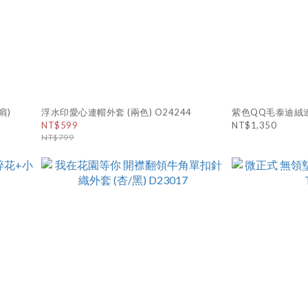
肩)
浮水印愛心連帽外套 (兩色) O24244
紫色QQ毛泰迪絨連
NT$599
NT$1,350
NT$799