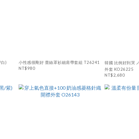
白)
小性感很剛好 蕾絲罩衫細肩帶套組 T26241
韓國 比例好到哭 
NT$980
外套 KO26225
NT$2,680