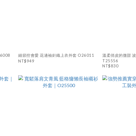
008
細節控會愛 花邊袖針織上衣外套 O26011
溫柔俏皮的微甜 波
T25556
NT$949
NT$830