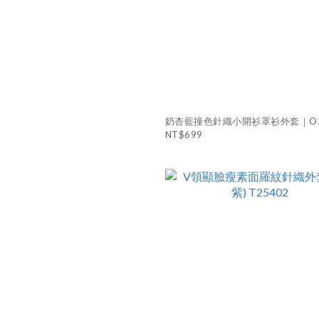
奶杏藍撞色針織小開衫罩衫外套｜O2
NT$699