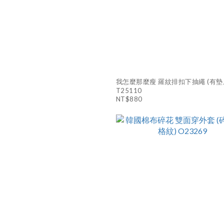
我怎麼那麼瘦 羅紋排扣下抽繩 (有墊
T25110
NT$880