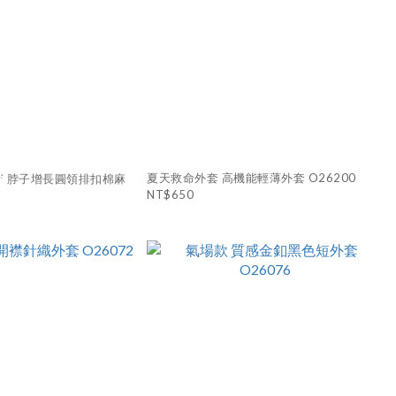
夏天救命外套 高機能輕薄外套 O26200
🪄 脖子增長圓領排扣棉麻
NT$650