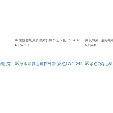
)
檸檬酸香氣息黃條紋針織外套 2色 T25407
微風薄紗v領長袖罩
NT$650
NT$680