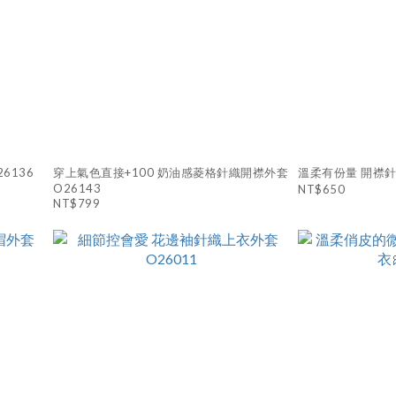
6136
穿上氣色直接+100 奶油感菱格針織開襟外套
溫柔有份量 開襟針織
O26143
NT$650
NT$799