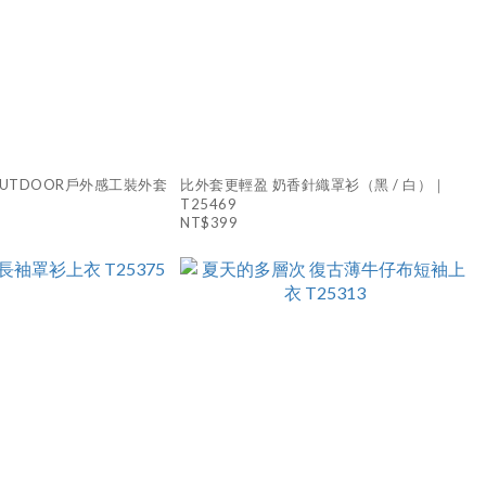
UTDOOR戶外感工裝外套
比外套更輕盈 奶香針織罩衫（黑 / 白）｜
T25469
NT$399