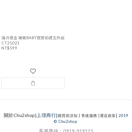
滿月禮盒 啾啾BABY寶寶初禮五件組
CT25021
NT$599
關於Chu2shop
|上璟商行|
|
購買前須知
|
售後服務
|
運送政策
2019
© Chu2shop
客服專線：0919-919125