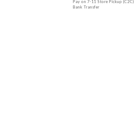
Pay on 7-11 Store Pickup (C2C)
Bank Transfer