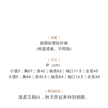
├ 材質 ┤
細羅紋壓紋針織
（輕盈透氣、不悶熱）
├ 尺寸 ┤
🔎（cm）
小號3：胸57｜肩42｜袖長62｜袖口11.5｜全長45
大號5：胸64｜肩45.5｜袖長64｜袖口12.5｜全長49
├ 商品特色 ┤
溫柔又顯白，秋天穿起來特別順眼。