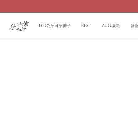
100公斤可穿褲子
BEST
AUG.夏款
舒