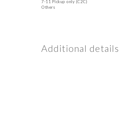
7-11 Pickup only (C2C)
Others
Additional details