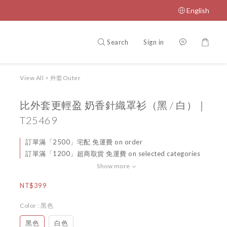
English
Search
Sign in
View All
>
外套Outer
比外套更輕盈 奶香針織罩衫（黑 / 白）｜
T25469
訂單滿「2500」宅配 免運費 on order
訂單滿「1200」超商取貨 免運費 on selected categories
Show more
NT$399
Color
: 黑色
黑色
白色