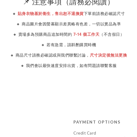
📌 注意事項（請務必閱讀）
🔸
貼身衣物基於衛生，售出恕不退換貨
下單前請務必確認尺寸
🔸 商品圖片會因螢幕顯示差異略有色差，一切以實品為準
🔸 賣場多為預購商品追加時間約
7-14 個工作天
（不含假日）
🔸 若有急需，請斟酌購買時機
🔸 商品尺寸請務必確認或與我們聯繫討論，
尺寸決定後無法更換
🔸 我們會以最快速度安排出貨，如有問題請聯繫客服
PAYMENT OPTIONS
Credit Card