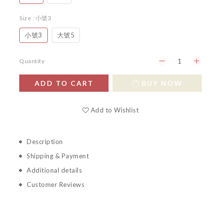
Size
: 小號3
小號3
大號5
Quantity
ADD TO CART
BUY NOW
Add to Wishlist
Description
Shipping & Payment
Additional details
Customer Reviews