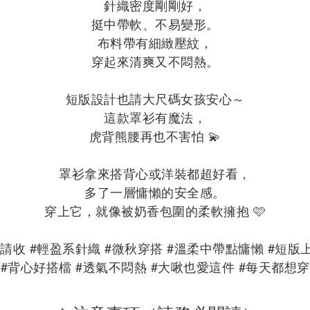
針織密度剛剛好，
挺中帶軟、不易變形。
布料帶有細緻壓紋，
穿起來清爽又不悶熱。
短版設計也請大尺碼女孩安心～
這款罩衫有魔法，
虎背熊腰再也不害怕 💫
罩衫拿來搭背心或洋裝都超好看，
多了一層慵懶的安全感。
穿上它，就像被奶香包圍的柔軟擁抱 🩷
請收 #輕盈系針織 #微秋穿搭 #溫柔中帶點慵懶 #短
#背心好搭檔 #透氣不悶熱 #大啾也愛這件 #每天都想穿