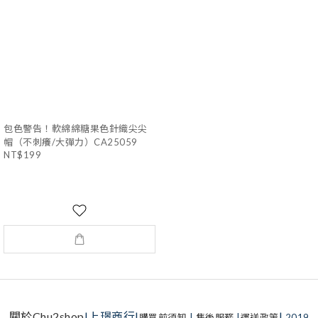
包色警告！軟綿綿糖果色針織尖尖
帽（不刺癢/大彈力）CA25059
NT$199
關於Chu2shop
|上璟商行|
|
購買前須知
|
售後服務
|
運送政策
2019