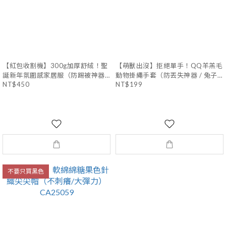
【紅包收割機】300g加厚舒絨！聖
【萌獸出沒】拒絕單手！QQ羊羔毛
誕新年氛圍感家居服（防踢被神器 /
動物掛繩手套（防丟失神器 / 兔子
NT$450
NT$199
暖到自帶暖氣 / 喜氣洋洋）
＆小熊）CT25058
CT25052
不要只買黑色