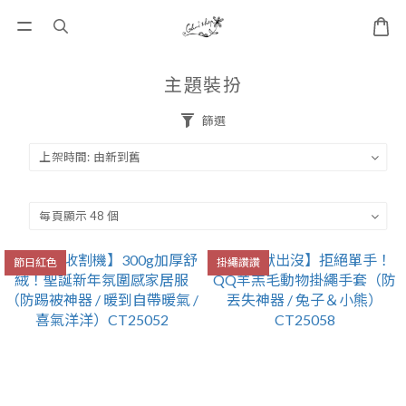
主題裝扮
篩選
節日紅色
掛繩讚讚