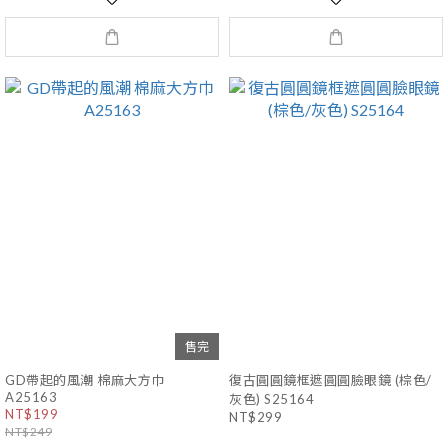
售完
GD帶起的風潮 棉麻大方巾
復古圓圓鏡框遮圓圓臉眼鏡 (棕色/
A25163
灰色) S25164
NT$199
NT$299
NT$249