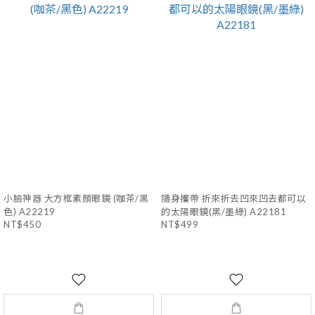
小臉神器 大方框素顏眼鏡 (咖茶/黑
隨身攜帶 折來折去凹來凹去都可以
色) A22219
的太陽眼鏡(黑/墨綠) A22181
NT$450
NT$499