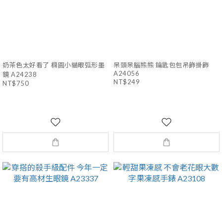
奶茶色太好看了 橢圓小貓眼弧形墨
呆頭呆腦熊熊 鑰匙包包吊飾掛飾
A24056
鏡 A24238
NT$249
NT$750