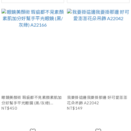
眼鏡美顏術 瑕疵都不見素顏素肌加
我要掛這邊我要掛那邊 好可愛澎澎
分好幫手平光眼鏡 (黑/灰綠)
花朵吊飾 A22042
A22166
NT$450
NT$149