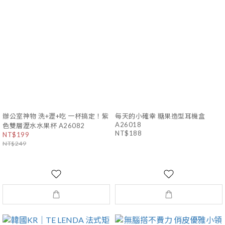
辦公室神物 洗+瀝+吃 一杯搞定！紫
每天的小確幸 糖果造型耳機盒
A26018
色雙層瀝水水果杯 A26082
NT$188
NT$199
NT$249