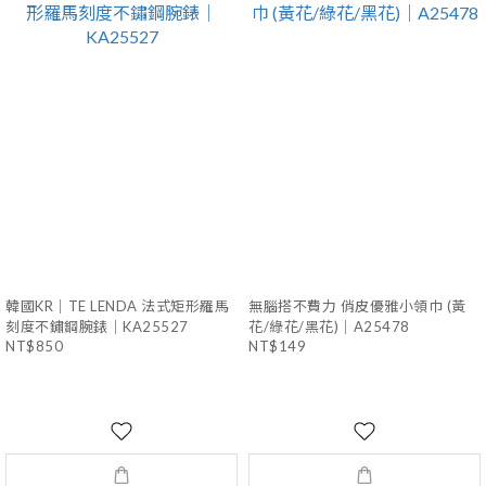
韓國KR｜TE LENDA 法式矩形羅馬
無腦搭不費力 俏皮優雅小領巾 (黃
刻度不鏽鋼腕錶｜KA25527
花/綠花/黑花)｜A25478
NT$850
NT$149