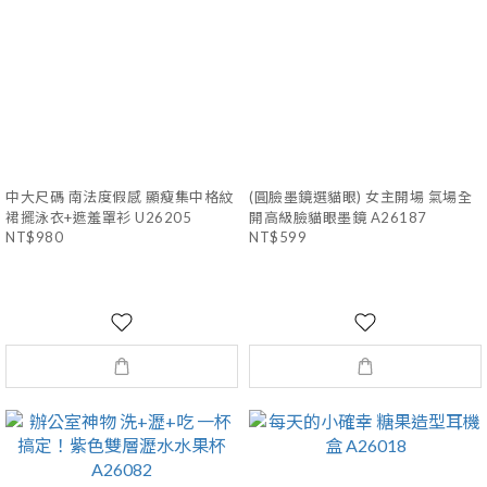
中大尺碼 南法度假感 顯瘦集中格紋
(圓臉墨鏡選貓眼) 女主開場 氣場全
裙擺泳衣+遮羞罩衫 U26205
開高級臉貓眼墨鏡 A26187
NT$980
NT$599