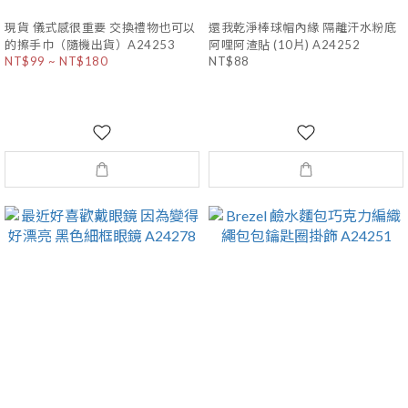
現貨 儀式感很重要 交換禮物也可以
還我乾淨棒球帽內緣 隔離汗水粉底
的擦手巾（隨機出貨）A24253
阿哩阿渣貼 (10片) A24252
NT$99 ~ NT$180
NT$88