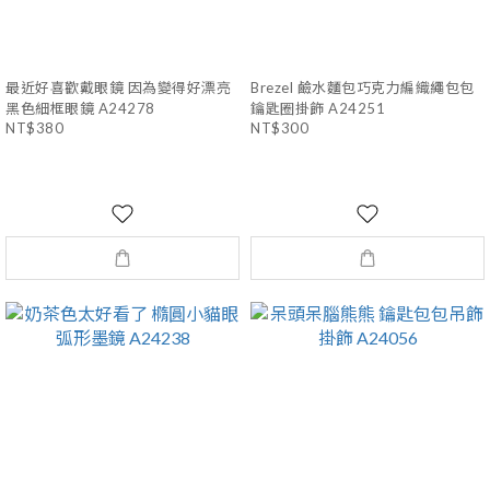
最近好喜歡戴眼鏡 因為變得好漂亮
Brezel 鹼水麵包巧克力編織繩包包
黑色細框眼鏡 A24278
鑰匙圈掛飾 A24251
NT$380
NT$300