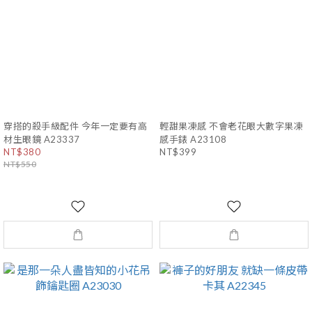
穿搭的殺手級配件 今年一定要有高
輕甜果凍感 不會老花眼大數字果凍
材生眼鏡 A23337
感手錶 A23108
NT$380
NT$399
NT$550