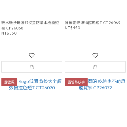
玩水玩沙玩髒都沒差防潑水機能短
背後圖鑑博物館風短T CT26069
NT$450
褲 CP26068
NT$550
露營風
露營防蚊褲