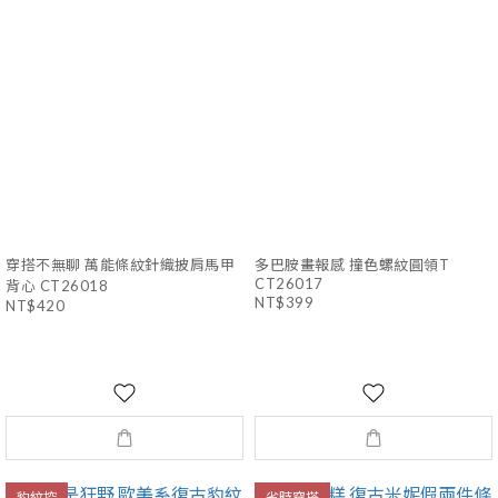
穿搭不無聊 萬能條紋針織披肩馬甲
多巴胺畫報感 撞色螺紋圓領T
CT26017
背心 CT26018
NT$399
NT$420
豹紋控
省時穿搭