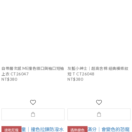
自帶層次感 ME撞色領口與袖口短袖
灰藍小紳士｜超高含棉 經典橫條紋
上衣 CT26047
短 T CT26048
NT$380
NT$380
速乾尼龍
遇熱變色