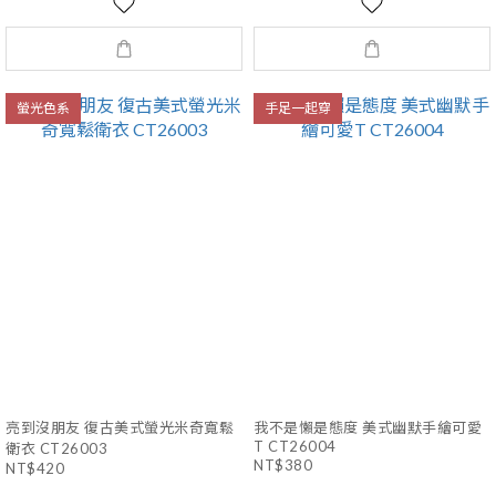
螢光色系
手足一起穿
亮到沒朋友 復古美式螢光米奇寬鬆
我不是懶是態度 美式幽默手繪可愛
T CT26004
衛衣 CT26003
NT$380
NT$420