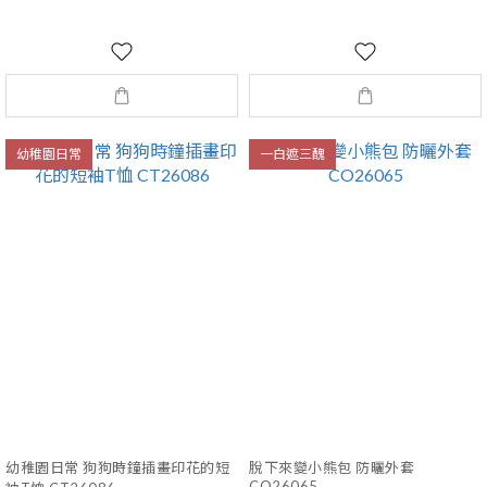
幼稚園日常
一白遮三醜
幼稚園日常 狗狗時鐘插畫印花的短
脫下來變小熊包 防曬外套
CO26065