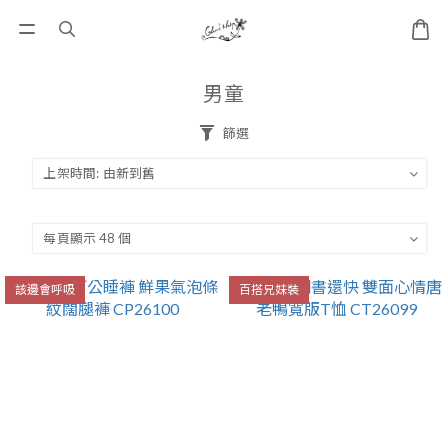
男童
篩選
該邊會呼吸
百搭兄妹裝