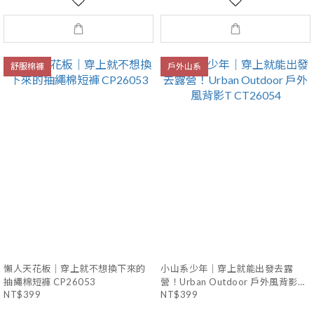
舒服棉褲
戶外山系
懶人天花板｜穿上就不想換下來的
小山系少年｜穿上就能出發去露
抽繩棉短褲 CP26053
營！Urban Outdoor 戶外風背影T
CT26054
NT$399
NT$399