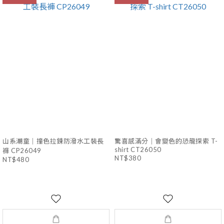
山系潮童｜撞色拉鍊防潑水工裝長
驚喜感滿分｜會變色的恐龍探索 T-
shirt CT26050
褲 CP26049
NT$380
NT$480