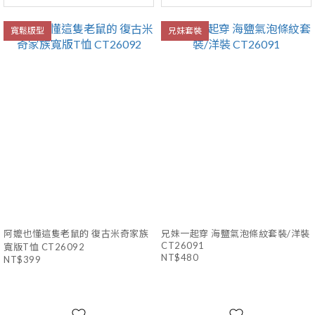
寬鬆版型
兄妹套裝
阿嬤也懂這隻老鼠的 復古米奇家族
兄妹一起穿 海鹽氣泡條紋套裝/洋裝
CT26091
寬版T恤 CT26092
NT$480
NT$399