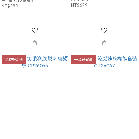
袖T恤 CT26086
NT$699
NT$380
笑臉好治癒
一套很省事