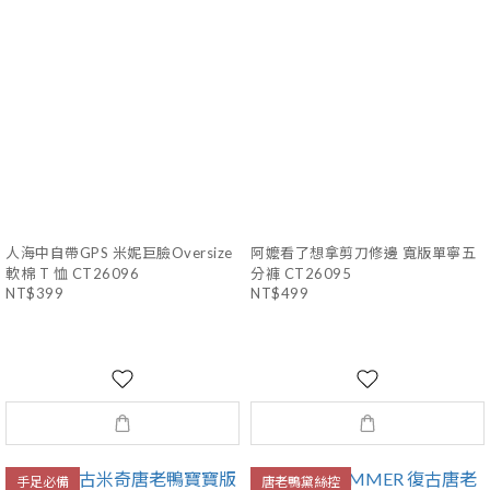
人海中自帶GPS 米妮巨臉Oversize
阿嬤看了想拿剪刀修邊 寬版單寧五
軟棉 T 恤 CT26096
分褲 CT26095
NT$399
NT$499
手足必備
唐老鴨黛絲控