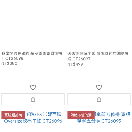
遊樂場最亮眼的 醜萌兔兔寬肩無袖
破破爛爛時尚感 慵懶風純棉闊腿短
T CT26098
褲 CT26097
NT$380
NT$499
巨臉超搶鏡
阿嬤不懂的潮