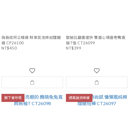
偽裝成阿公睡褲 鮮果氣泡條紋闊腿
變臉比翻書還快 雙面心情唐老鴨寬
褲 CP26100
版T恤 CT26099
NT$450
NT$399
腋下會呼吸
通風破洞神褲