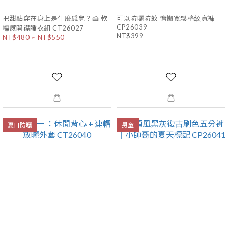
把甜點穿在身上是什麼感覺？🍰 軟
可以防曬防蚊 慵懶寬鬆格紋寬褲
CP26039
糯感開襟睡衣組 CT26027
NT$399
NT$480 ~ NT$550
夏日防曬
男童