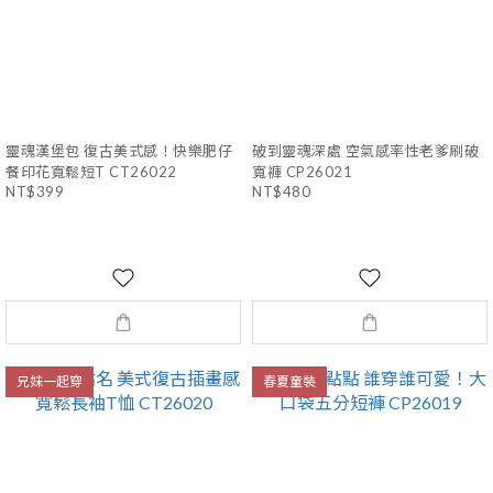
靈魂漢堡包 復古美式感！快樂肥仔
破到靈魂深處 空氣感率性老爹刷破
餐印花寬鬆短T CT26022
寬褲 CP26021
NT$399
NT$480
兄妹一起穿
春夏童裝