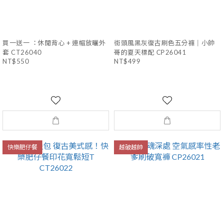
買一送一 ：休閒背心 + 連帽放曬外
街頭風黑灰復古刷色五分褲｜小帥
套 CT26040
哥的夏天標配 CP26041
NT$550
NT$499
快樂肥仔餐
越破越帥