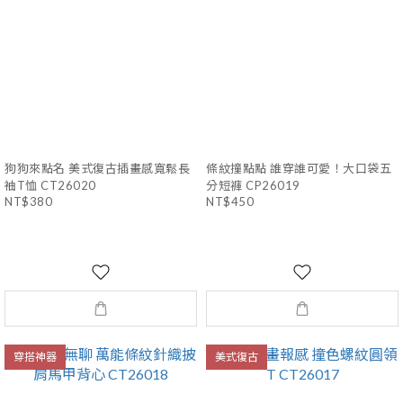
狗狗來點名 美式復古插畫感寬鬆長
條紋撞點點 誰穿誰可愛！大口袋五
袖T恤 CT26020
分短褲 CP26019
NT$380
NT$450
穿搭神器
美式復古