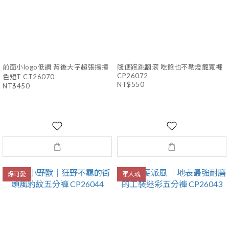
前面小logo低調 背後大字超張揚撞
隨便跑跳翻滾 吃飽也不勒燈籠寬褲
CP26072
色短T CT26070
NT$550
NT$450
爆可愛
軍人魂