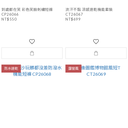
到處都在笑 彩色笑臉刺繡短褲
流汗不黏 涼感速乾機能套裝
CP26066
CT26067
NT$550
NT$699
防水速乾
露營風