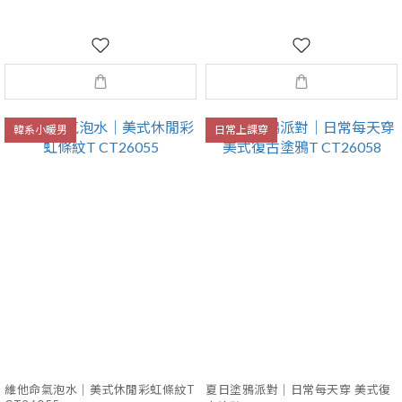
韓系小暖男
日常上課穿
維他命氣泡水｜美式休閒彩虹條紋T
夏日塗鴉派對｜日常每天穿 美式復