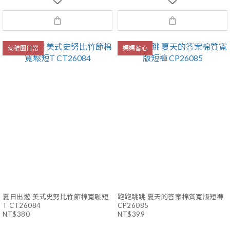
幼稚園日常
媽媽省心
夏日出遊 美式史努比竹節棉寬鬆短
跑跑跳跳 夏天的答案棉質寬版短褲
T CT26084
CP26085
NT$380
NT$399